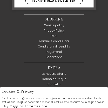
ISCRIVITI ALLA NEWSLETTER
84122 Salerno Italia
P IVA 03024950655
SHOPPING
Cookie policy
Privacy Policy
Resi
Termini e condizioni
Condizioni di vendita
Pagamenti
Spedizione
EXTRA
La nostra storia
Donna boutique
Contatti
Cookies & Privacy
Telefono:
Whatsapp:
Contatti:
Per offrire una migliore esperienza di navigazione questo sito si avvale di cookie di
089237858
3338855601
info@donna1981.it
profilazione. Scegli se accettare o meno tali cookie come descritto nella pagina cookie
Maggiori Informazioni
policy.