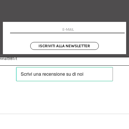
 Emanuele 182
Cookie policy
talia
Privacy Policy
0655
Resi
Termini e condizioni
Condizioni di vendita
Pagamenti
Spedizione
ISCRIVITI ALLA NEWSLETTER
:
Facebook
Instagram
na1981.it