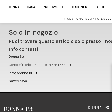
DONNA
CASA
PRE-OWNED
DESIGNER
SALDI
RICEVI UNO SCONTO ESCLUS
Solo in negozio
Puoi trovare questo articolo solo presso i no
Info contatti
Donna S.r.l.
Corso Vittorio Emanuele 182 84122 Salerno
info@donna1981.it
089237858
DONNA 1981
DONNA 1981