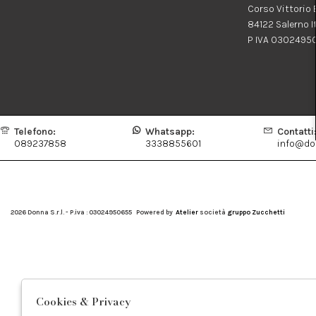
Corso Vittorio
84122 Salerno I
P IVA 0302495
Telefono:
Whatsapp:
Contatti
089237858
3338855601
info@don
2026 Donna S.r.l. - P.iva : 03024950655 Powered by
Atelier
società
gruppo Zucchetti
Cookies & Privacy