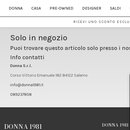
DONNA
CASA
PRE-OWNED
DESIGNER
SALDI
RICEVI UNO SCONTO ESCLUS
Solo in negozio
Puoi trovare questo articolo solo presso i no
Info contatti
Donna S.r.l.
Corso Vittorio Emanuele 182 84122 Salerno
info@donna1981.it
089237858
DONNA 1981
DONNA 1981