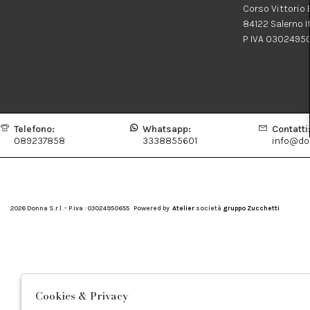
Corso Vittorio
84122 Salerno I
P IVA 0302495
Telefono:
Whatsapp:
Contatti
089237858
3338855601
info@don
2026 Donna S.r.l. - P.iva : 03024950655 Powered by
Atelier
società
gruppo Zucchetti
Cookies & Privacy