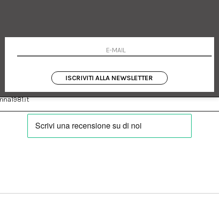
 Emanuele 182
Cookie policy
talia
Privacy Policy
0655
Resi
Termini e condizioni
Condizioni di vendita
Pagamenti
Spedizione
ISCRIVITI ALLA NEWSLETTER
:
Facebook
Instagram
na1981.it