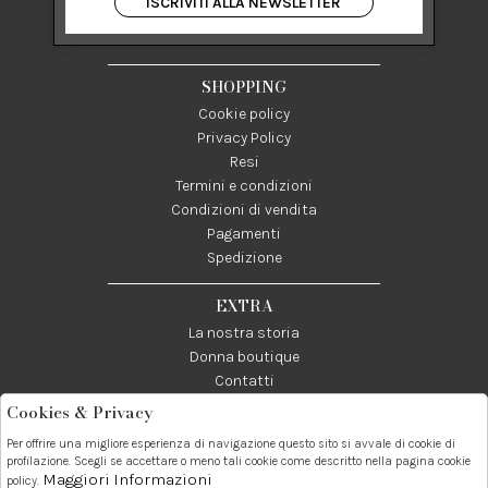
ISCRIVITI ALLA NEWSLETTER
84122 Salerno Italia
P IVA 03024950655
SHOPPING
Cookie policy
Privacy Policy
Resi
Termini e condizioni
Condizioni di vendita
Pagamenti
Spedizione
EXTRA
La nostra storia
Donna boutique
Contatti
Cookies & Privacy
Telefono:
Whatsapp:
Contatti:
Per offrire una migliore esperienza di navigazione questo sito si avvale di cookie di
089237858
3338855601
info@donna1981.it
profilazione. Scegli se accettare o meno tali cookie come descritto nella pagina cookie
Maggiori Informazioni
policy.