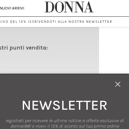
NUOVI ARRIVI
IVO DEL 15% ISCRIVENDOTI ALLA NOSTRA NEWSLETTER.
stri punti vendita:
NEWSLETTER
registrati per ricevere le ultime notizie e offerte esclusive di
SHOPPING
donna1981 e ricevi il 15% di sconto sul tuo primo ordine