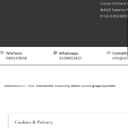
Corso Vittorio
84122 Salerno I
P IVA 0302495
Telefono:
Whatsapp:
Contatti
089237858
3338855601
info@don
2026 Donna S.r.l. - P.iva : 03024950655 Powered by
Atelier
società
gruppo Zucchetti
Cookies & Privacy