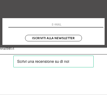
 Emanuele 182
Cookie policy
talia
Privacy Policy
0655
Resi
Termini e condizioni
Condizioni di vendita
Pagamenti
Spedizione
ISCRIVITI ALLA NEWSLETTER
:
Facebook
Instagram
na1981.it