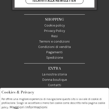
ISCRIVITI ALLA NEWSLETTER
84122 Salerno Italia
P IVA 03024950655
SHOPPING
Cookie policy
Privacy Policy
Resi
Termini e condizioni
Condizioni di vendita
Pagamenti
Spedizione
EXTRA
La nostra storia
Donna boutique
Contatti
Cookies & Privacy
Telefono:
Whatsapp:
Contatti:
Per offrire una migliore esperienza di navigazione questo sito si avvale di cookie di
089237858
3338855601
info@donna1981.it
profilazione. Scegli se accettare o meno tali cookie come descritto nella pagina cookie
Maggiori Informazioni
policy.