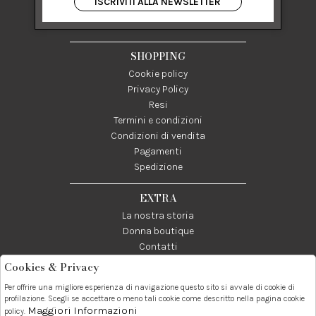
ISCRIVITI ALLA NEWSLETTER
84122 Salerno Italia
P IVA 03024950655
SHOPPING
Cookie policy
Privacy Policy
Resi
Termini e condizioni
Condizioni di vendita
Pagamenti
Spedizione
EXTRA
La nostra storia
Donna boutique
Contatti
Cookies & Privacy
Telefono:
Whatsapp:
Contatti:
Per offrire una migliore esperienza di navigazione questo sito si avvale di cookie di
089237858
3338855601
info@donna1981.it
profilazione. Scegli se accettare o meno tali cookie come descritto nella pagina cookie
Maggiori Informazioni
policy.