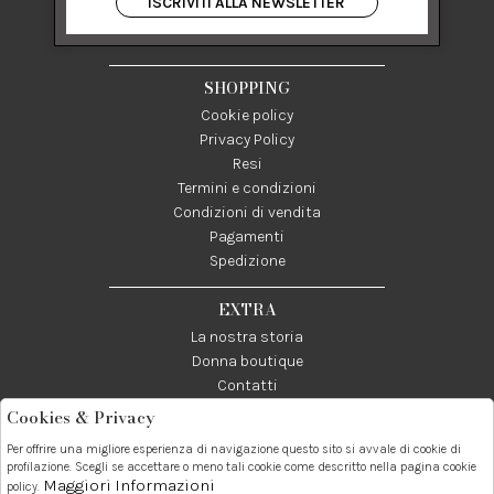
ISCRIVITI ALLA NEWSLETTER
84122 Salerno Italia
P IVA 03024950655
SHOPPING
Cookie policy
Privacy Policy
Resi
Termini e condizioni
Condizioni di vendita
Pagamenti
Spedizione
EXTRA
La nostra storia
Donna boutique
Contatti
Cookies & Privacy
Telefono:
Whatsapp:
Contatti:
Per offrire una migliore esperienza di navigazione questo sito si avvale di cookie di
089237858
3338855601
info@donna1981.it
profilazione. Scegli se accettare o meno tali cookie come descritto nella pagina cookie
Maggiori Informazioni
policy.