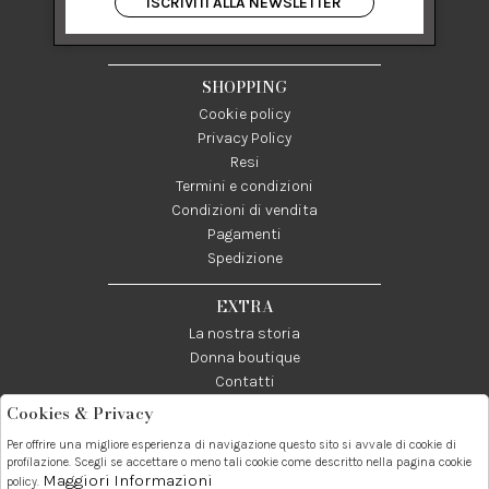
ISCRIVITI ALLA NEWSLETTER
84122 Salerno Italia
P IVA 03024950655
SHOPPING
Cookie policy
Privacy Policy
Resi
Termini e condizioni
Condizioni di vendita
Pagamenti
Spedizione
EXTRA
La nostra storia
Donna boutique
Contatti
Cookies & Privacy
Telefono:
Whatsapp:
Contatti:
Per offrire una migliore esperienza di navigazione questo sito si avvale di cookie di
089237858
3338855601
info@donna1981.it
profilazione. Scegli se accettare o meno tali cookie come descritto nella pagina cookie
Maggiori Informazioni
policy.