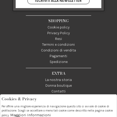
ISCRIVITI ALLA NEWSLETTER
84122 Salerno Italia
P IVA 03024950655
SHOPPING
Cookie policy
Privacy Policy
Resi
Termini e condizioni
Condizioni di vendita
Pagamenti
Spedizione
EXTRA
La nostra storia
Donna boutique
Contatti
Cookies & Privacy
Telefono:
Whatsapp:
Contatti:
Per offrire una migliore esperienza di navigazione questo sito si avvale di cookie di
089237858
3338855601
info@donna1981.it
profilazione. Scegli se accettare o meno tali cookie come descritto nella pagina cookie
Maggiori Informazioni
policy.