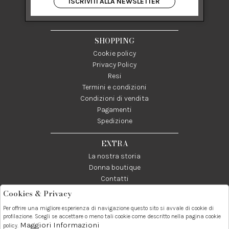
ISCRIVITI ALLA NEWSLETTER
84122 Salerno Italia
P IVA 03024950655
SHOPPING
Cookie policy
Privacy Policy
Resi
Termini e condizioni
Condizioni di vendita
Pagamenti
Spedizione
EXTRA
La nostra storia
Donna boutique
Contatti
Cookies & Privacy
Telefono:
Whatsapp:
Contatti:
Per offrire una migliore esperienza di navigazione questo sito si avvale di cookie di
089237858
3338855601
info@donna1981.it
profilazione. Scegli se accettare o meno tali cookie come descritto nella pagina cookie
Maggiori Informazioni
policy.