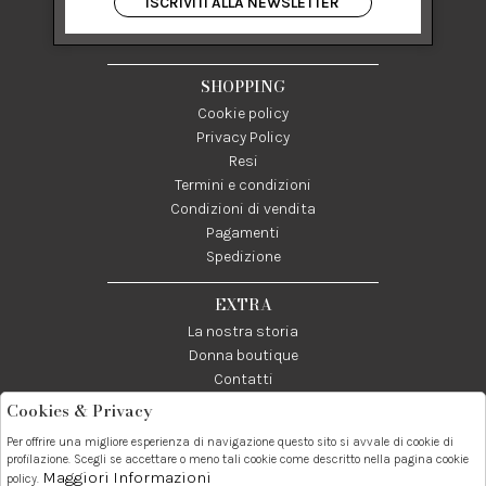
ISCRIVITI ALLA NEWSLETTER
84122 Salerno Italia
P IVA 03024950655
SHOPPING
Cookie policy
Privacy Policy
Resi
Termini e condizioni
Condizioni di vendita
Pagamenti
Spedizione
EXTRA
La nostra storia
Donna boutique
Contatti
Cookies & Privacy
Telefono:
Whatsapp:
Contatti:
Per offrire una migliore esperienza di navigazione questo sito si avvale di cookie di
089237858
3338855601
info@donna1981.it
profilazione. Scegli se accettare o meno tali cookie come descritto nella pagina cookie
Maggiori Informazioni
policy.