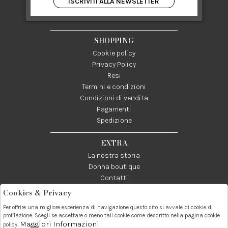
ISCRIVITI ALLA NEWSLETTER
84122 Salerno Italia
P IVA 03024950655
SHOPPING
Cookie policy
Privacy Policy
Resi
Termini e condizioni
Condizioni di vendita
Pagamenti
Spedizione
EXTRA
La nostra storia
Donna boutique
Contatti
Cookies & Privacy
Telefono:
Whatsapp:
Contatti:
Per offrire una migliore esperienza di navigazione questo sito si avvale di cookie di
089237858
3338855601
info@donna1981.it
profilazione. Scegli se accettare o meno tali cookie come descritto nella pagina cookie
Maggiori Informazioni
policy.