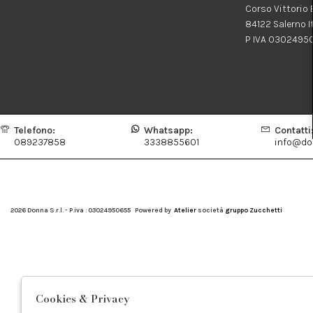
Corso Vittorio
84122 Salerno I
P IVA 0302495
Telefono:
Whatsapp:
Contatti
089237858
3338855601
info@don
2026 Donna S.r.l. - P.iva : 03024950655 Powered by
Atelier
società
gruppo Zucchetti
Cookies & Privacy