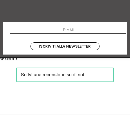
 Emanuele 182
Cookie policy
talia
Privacy Policy
0655
Resi
Termini e condizioni
Condizioni di vendita
Pagamenti
Spedizione
ISCRIVITI ALLA NEWSLETTER
:
Facebook
Instagram
na1981.it