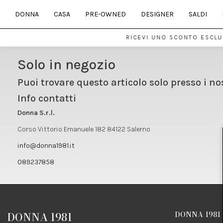
DONNA
CASA
PRE-OWNED
DESIGNER
SALDI
RICEVI UNO SCONTO ESCLUS
Solo in negozio
Puoi trovare questo articolo solo presso i no
Info contatti
Donna S.r.l.
Corso Vittorio Emanuele 182 84122 Salerno
info@donna1981.it
089237858
DONNA 1981
DONNA 1981