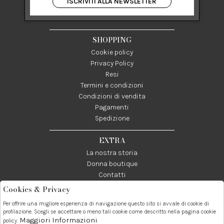
ISCRIVITI ALLA NEWSLETTER
84122 Salerno Italia
P IVA 03024950655
SHOPPING
Cookie policy
Privacy Policy
Resi
Termini e condizioni
Condizioni di vendita
Pagamenti
Spedizione
EXTRA
La nostra storia
Donna boutique
Contatti
Cookies & Privacy
Telefono:
Whatsapp:
Contatti:
Per offrire una migliore esperienza di navigazione questo sito si avvale di cookie di
089237858
3338855601
info@donna1981.it
profilazione. Scegli se accettare o meno tali cookie come descritto nella pagina cookie
Maggiori Informazioni
policy.