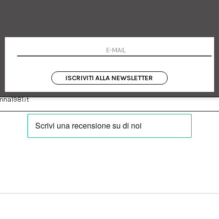
 Emanuele 182
Cookie policy
talia
Privacy Policy
0655
Resi
Termini e condizioni
Condizioni di vendita
Pagamenti
Spedizione
ISCRIVITI ALLA NEWSLETTER
:
Facebook
Instagram
na1981.it