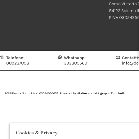
Corso Vittorio
84122 Salerno I
P IVA 0302495
Telefono:
Whatsapp:
Contatti
089237858
3338855601
info@don
2026 Donna S.r.l. - P.iva : 03024950655 Powered by
Atelier
società
gruppo Zucchetti
Cookies & Privacy