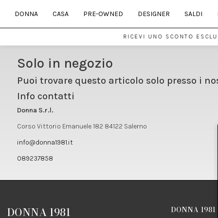
DONNA
CASA
PRE-OWNED
DESIGNER
SALDI
RICEVI UNO SCONTO ESCLUS
Solo in negozio
Puoi trovare questo articolo solo presso i no
Info contatti
Donna S.r.l.
Corso Vittorio Emanuele 182 84122 Salerno
info@donna1981.it
089237858
DONNA 1981
DONNA 1981