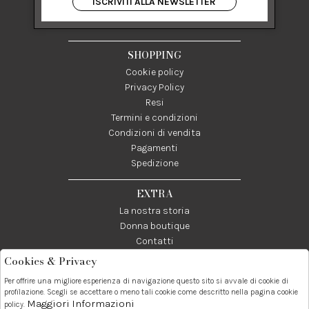
ISCRIVITI ALLA NEWSLETTER
84122 Salerno Italia
P IVA 03024950655
SHOPPING
Cookie policy
Privacy Policy
Resi
Termini e condizioni
Condizioni di vendita
Pagamenti
Spedizione
EXTRA
La nostra storia
Donna boutique
Contatti
Cookies & Privacy
Telefono:
Whatsapp:
Contatti:
Per offrire una migliore esperienza di navigazione questo sito si avvale di cookie di
089237858
3338855601
info@donna1981.it
profilazione. Scegli se accettare o meno tali cookie come descritto nella pagina cookie
Maggiori Informazioni
policy.