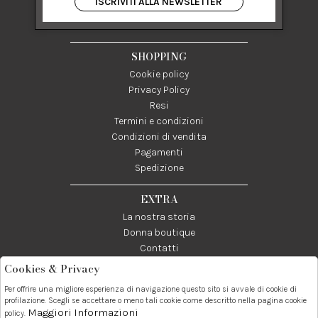
ISCRIVITI ALLA NEWSLETTER
84122 Salerno Italia
P IVA 03024950655
SHOPPING
Cookie policy
Privacy Policy
Resi
Termini e condizioni
Condizioni di vendita
Pagamenti
Spedizione
EXTRA
La nostra storia
Donna boutique
Contatti
Cookies & Privacy
Telefono:
Whatsapp:
Contatti:
Per offrire una migliore esperienza di navigazione questo sito si avvale di cookie di
089237858
3338855601
info@donna1981.it
profilazione. Scegli se accettare o meno tali cookie come descritto nella pagina cookie
Maggiori Informazioni
policy.