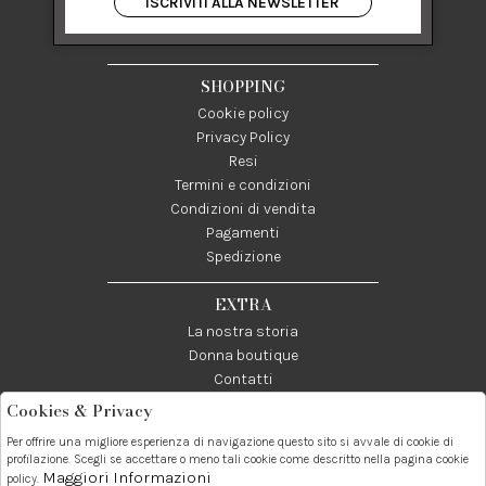
ISCRIVITI ALLA NEWSLETTER
84122 Salerno Italia
P IVA 03024950655
SHOPPING
Cookie policy
Privacy Policy
Resi
Termini e condizioni
Condizioni di vendita
Pagamenti
Spedizione
EXTRA
La nostra storia
Donna boutique
Contatti
Cookies & Privacy
Telefono:
Whatsapp:
Contatti:
Per offrire una migliore esperienza di navigazione questo sito si avvale di cookie di
089237858
3338855601
info@donna1981.it
profilazione. Scegli se accettare o meno tali cookie come descritto nella pagina cookie
Maggiori Informazioni
policy.