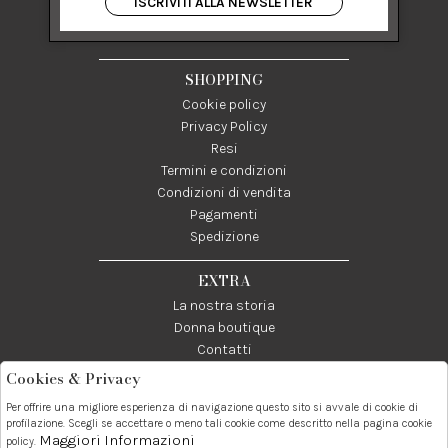
ISCRIVITI ALLA NEWSLETTER
84122 Salerno Italia
P IVA 03024950655
SHOPPING
Cookie policy
Privacy Policy
Resi
Termini e condizioni
Condizioni di vendita
Pagamenti
Spedizione
EXTRA
La nostra storia
Donna boutique
Contatti
Cookies & Privacy
Telefono:
Whatsapp:
Contatti:
Per offrire una migliore esperienza di navigazione questo sito si avvale di cookie di
089237858
3338855601
info@donna1981.it
profilazione. Scegli se accettare o meno tali cookie come descritto nella pagina cookie
Maggiori Informazioni
policy.