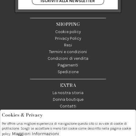
ISCRIVITI ALLA NEWSLETTER
84122 Salerno Italia
P IVA 03024950655
SHOPPING
Cookie policy
Privacy Policy
Resi
Termini e condizioni
Condizioni di vendita
Pagamenti
Spedizione
EXTRA
La nostra storia
Donna boutique
Contatti
Cookies & Privacy
Telefono:
Whatsapp:
Contatti:
Per offrire una migliore esperienza di navigazione questo sito si avvale di cookie di
089237858
3338855601
info@donna1981.it
profilazione. Scegli se accettare o meno tali cookie come descritto nella pagina cookie
Maggiori Informazioni
policy.