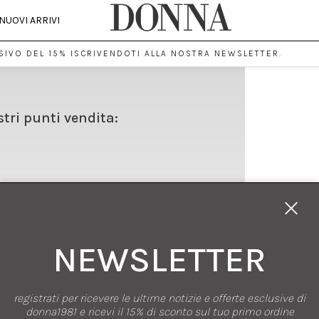
NUOVI ARRIVI
IVO DEL 15% ISCRIVENDOTI ALLA NOSTRA NEWSLETTER.
stri punti vendita:
NEWSLETTER
registrati per ricevere le ultime notizie e offerte esclusive di
SHOPPING
donna1981 e ricevi il 15% di sconto sul tuo primo ordine