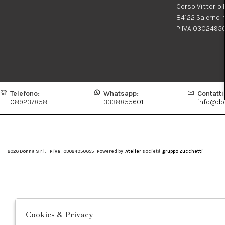
Corso Vittorio
84122 Salerno I
P IVA 0302495
Telefono:
Whatsapp:
Contatti
089237858
3338855601
info@don
2026 Donna S.r.l. - P.iva : 03024950655 Powered by
Atelier
società
gruppo Zucchetti
Cookies & Privacy