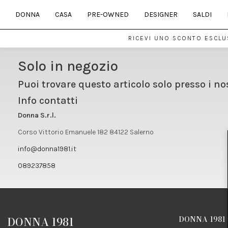
DONNA
CASA
PRE-OWNED
DESIGNER
SALDI
RICEVI UNO SCONTO ESCLUS
Solo in negozio
Puoi trovare questo articolo solo presso i no
Info contatti
Donna S.r.l.
Corso Vittorio Emanuele 182 84122 Salerno
info@donna1981.it
089237858
DONNA 1981
DONNA 1981