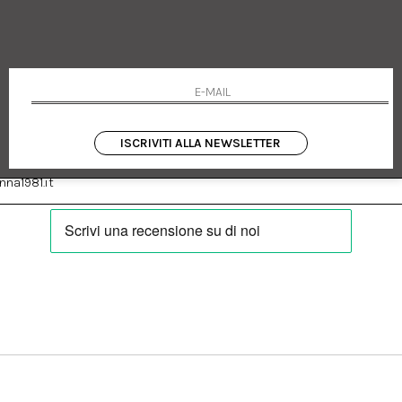
 Emanuele 182
Cookie policy
talia
Privacy Policy
0655
Resi
Termini e condizioni
Condizioni di vendita
Pagamenti
Spedizione
ISCRIVITI ALLA NEWSLETTER
:
Facebook
Instagram
na1981.it