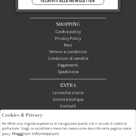
ISCRIVITI ALLA NEWSLETTER
84122 Salerno Italia
P IVA 03024950655
SHOPPING
Cookie policy
Privacy Policy
Resi
Termini e condizioni
Condizioni di vendita
Pagamenti
Spedizione
EXTRA
La nostra storia
Donna boutique
Contatti
Cookies & Privacy
Telefono:
Whatsapp:
Contatti:
Per offrire una migliore esperienza di navigazione questo sito si avvale di cookie di
089237858
3338855601
info@donna1981.it
profilazione. Scegli se accettare o meno tali cookie come descritto nella pagina cookie
Maggiori Informazioni
policy.