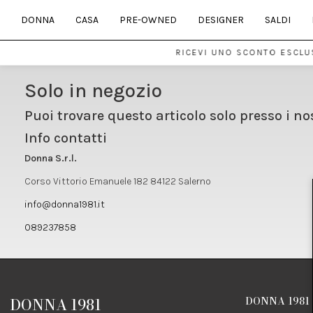
DONNA
CASA
PRE-OWNED
DESIGNER
SALDI
RICEVI UNO SCONTO ESCLUS
Solo in negozio
Puoi trovare questo articolo solo presso i no
Info contatti
Donna S.r.l.
Corso Vittorio Emanuele 182 84122 Salerno
info@donna1981.it
089237858
DONNA 1981
DONNA 1981