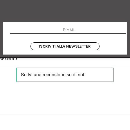
 Emanuele 182
Cookie policy
talia
Privacy Policy
0655
Resi
Termini e condizioni
Condizioni di vendita
Pagamenti
Spedizione
ISCRIVITI ALLA NEWSLETTER
:
Facebook
Instagram
na1981.it