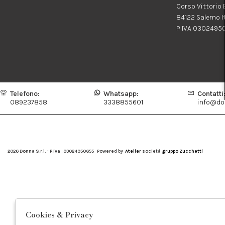
Corso Vittorio
84122 Salerno I
P IVA 0302495
Telefono:
Whatsapp:
Contatti
089237858
3338855601
info@don
2026 Donna S.r.l. - P.iva : 03024950655 Powered by
Atelier
società
gruppo Zucchetti
Cookies & Privacy