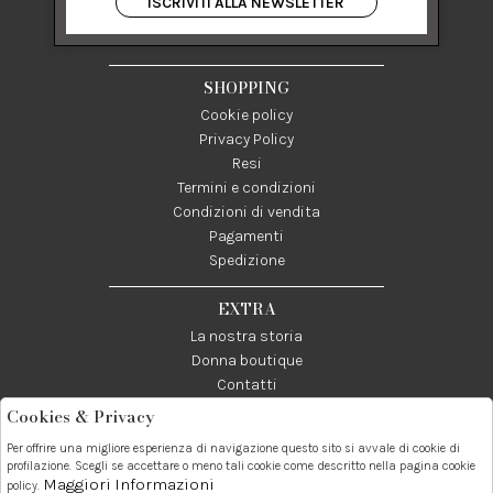
ISCRIVITI ALLA NEWSLETTER
84122 Salerno Italia
P IVA 03024950655
SHOPPING
Cookie policy
Privacy Policy
Resi
Termini e condizioni
Condizioni di vendita
Pagamenti
Spedizione
EXTRA
La nostra storia
Donna boutique
Contatti
Cookies & Privacy
Telefono:
Whatsapp:
Contatti:
Per offrire una migliore esperienza di navigazione questo sito si avvale di cookie di
089237858
3338855601
info@donna1981.it
profilazione. Scegli se accettare o meno tali cookie come descritto nella pagina cookie
Maggiori Informazioni
policy.