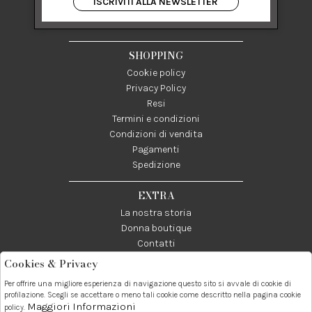
ISCRIVITI ALLA NEWSLETTER
84122 Salerno Italia
P IVA 03024950655
SHOPPING
Cookie policy
Privacy Policy
Resi
Termini e condizioni
Condizioni di vendita
Pagamenti
Spedizione
EXTRA
La nostra storia
Donna boutique
Contatti
Cookies & Privacy
Telefono:
Whatsapp:
Contatti:
Per offrire una migliore esperienza di navigazione questo sito si avvale di cookie di
089237858
3338855601
info@donna1981.it
profilazione. Scegli se accettare o meno tali cookie come descritto nella pagina cookie
Maggiori Informazioni
policy.