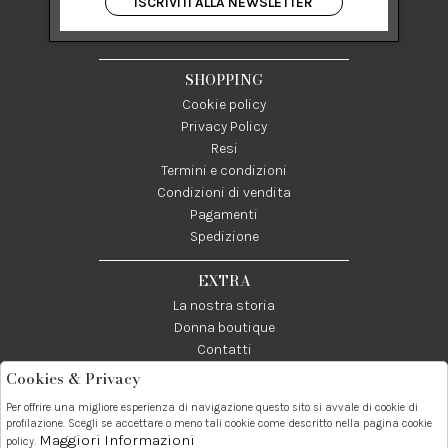
ISCRIVITI ALLA NEWSLETTER
84122 Salerno Italia
P IVA 03024950655
SHOPPING
Cookie policy
Privacy Policy
Resi
Termini e condizioni
Condizioni di vendita
Pagamenti
Spedizione
EXTRA
La nostra storia
Donna boutique
Contatti
Cookies & Privacy
Telefono:
Whatsapp:
Contatti:
Per offrire una migliore esperienza di navigazione questo sito si avvale di cookie di
089237858
3338855601
info@donna1981.it
profilazione. Scegli se accettare o meno tali cookie come descritto nella pagina cookie
Maggiori Informazioni
policy.