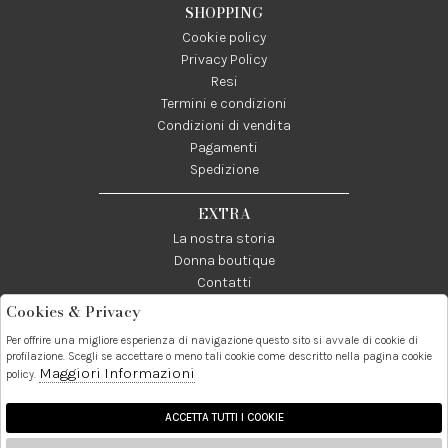
SHOPPING
Cookie policy
Privacy Policy
Resi
Termini e condizioni
Condizioni di vendita
Pagamenti
Spedizione
EXTRA
La nostra storia
Donna boutique
Contatti
Cookies & Privacy
Telefono:
Whatsapp:
Contatti:
Per offrire una migliore esperienza di navigazione questo sito si avvale di cookie di
089237858
3338855601
info@donna1981.it
profilazione. Scegli se accettare o meno tali cookie come descritto nella pagina cookie
Maggiori Informazioni
policy.
Facebook
Instagram
Pinterest
Linkedin
ACCETTA TUTTI I COOKIE