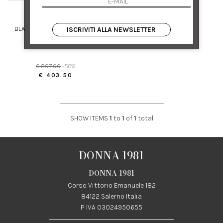
DESA 1972
BLAZER MONOPETTO IN PELLE
ISCRIVITI ALLA NEWSLETTER
36 38
€ 807.00
-50%
€ 403.50
SHOW ITEMS
1
to
1
of
1
total
DONNA 1981
DONNA 1981
Corso Vittorio Emanuele 182
84122 Salerno Italia
P IVA 03024950655