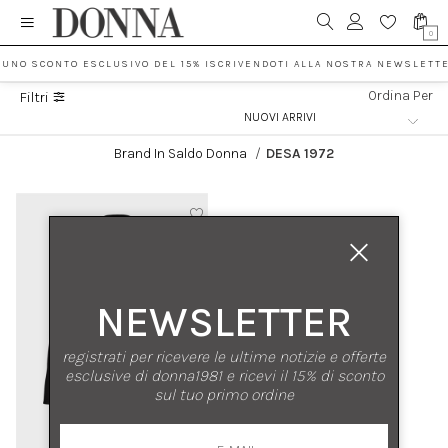
0
 UNO SCONTO ESCLUSIVO DEL 15% ISCRIVENDOTI ALLA NOSTRA NEWSLETTE
Ordina Per
Filtri
Brand In Saldo Donna
/
DESA 1972
NEWSLETTER
registrati per ricevere le ultime notizie e offerte
esclusive di donna1981 e ricevi il 15% di sconto
sul tuo primo ordine
nuovi arrivi
saldi