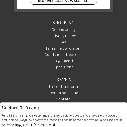
ISCRIVITI ALLA NEWSLETTER
84122 Salerno Italia
P IVA 03024950655
SHOPPING
Cookie policy
Privacy Policy
Resi
Termini e condizioni
Condizioni di vendita
Pagamenti
Spedizione
EXTRA
La nostra storia
Donna boutique
Contatti
Cookies & Privacy
Telefono:
Whatsapp:
Contatti:
Per offrire una migliore esperienza di navigazione questo sito si avvale di cookie di
089237858
3338855601
info@donna1981.it
profilazione. Scegli se accettare o meno tali cookie come descritto nella pagina cookie
Maggiori Informazioni
policy.