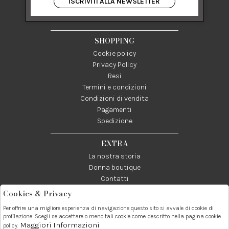
ISCRIVITI ALLA NEWSLETTER
84122 Salerno Italia
P IVA 03024950655
SHOPPING
Cookie policy
Privacy Policy
Resi
Termini e condizioni
Condizioni di vendita
Pagamenti
Spedizione
EXTRA
La nostra storia
Donna boutique
Contatti
Cookies & Privacy
Telefono:
Whatsapp:
Contatti:
Per offrire una migliore esperienza di navigazione questo sito si avvale di cookie di
089237858
3338855601
info@donna1981.it
profilazione. Scegli se accettare o meno tali cookie come descritto nella pagina cookie
Maggiori Informazioni
policy.