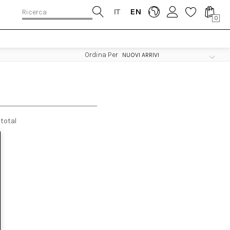
IT
EN
0
Ordina Per
total