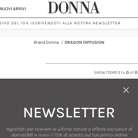
NUOVI ARRIVI
IVO DEL 15% ISCRIVENDOTI ALLA NOSTRA NEWSLETTER.
Brand Donna
/
DRAGON DIFFUSION
SHOW ITEMS
1
to
0
of
0
NEWSLETTER
registrati per ricevere le ultime notizie e offerte esclusive di
donna1981 e ricevi il 15% di sconto sul tuo primo ordine