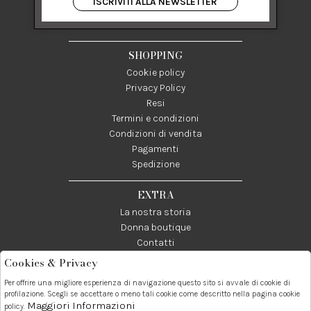
ISCRIVITI ALLA NEWSLETTER
84122 Salerno Italia
P IVA 03024950655
SHOPPING
Cookie policy
Privacy Policy
Resi
Termini e condizioni
Condizioni di vendita
Pagamenti
Spedizione
EXTRA
La nostra storia
Donna boutique
Contatti
Cookies & Privacy
Telefono:
Whatsapp:
Contatti:
Per offrire una migliore esperienza di navigazione questo sito si avvale di cookie di
089237858
3338855601
info@donna1981.it
profilazione. Scegli se accettare o meno tali cookie come descritto nella pagina cookie
Maggiori Informazioni
policy.