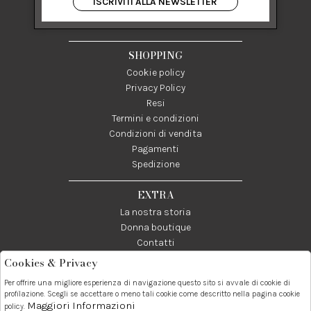
ISCRIVITI ALLA NEWSLETTER
84122 Salerno Italia
P IVA 03024950655
SHOPPING
Cookie policy
Privacy Policy
Resi
Termini e condizioni
Condizioni di vendita
Pagamenti
Spedizione
EXTRA
La nostra storia
Donna boutique
Contatti
Cookies & Privacy
Telefono:
Whatsapp:
Contatti:
Per offrire una migliore esperienza di navigazione questo sito si avvale di cookie di
089237858
3338855601
info@donna1981.it
profilazione. Scegli se accettare o meno tali cookie come descritto nella pagina cookie
Maggiori Informazioni
policy.