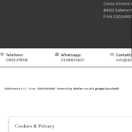
Corso Vittorio
84122 Salerno I
P IVA 0302495
Telefono:
Whatsapp:
Contatti
089237858
3338855601
info@don
2026 Donna S.r.l. - P.iva : 03024950655 Powered by
Atelier
società
gruppo Zucchetti
Cookies & Privacy