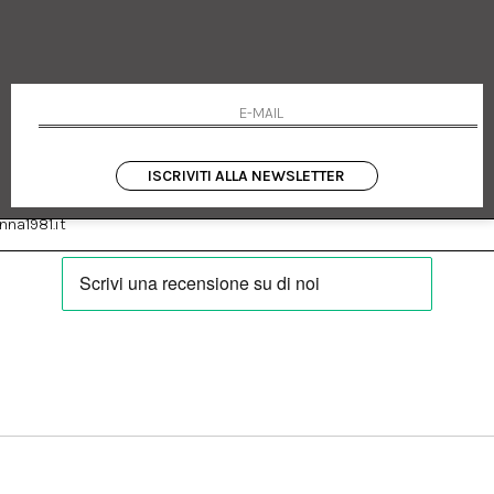
 Emanuele 182
Cookie policy
talia
Privacy Policy
0655
Resi
Termini e condizioni
Condizioni di vendita
Pagamenti
Spedizione
ISCRIVITI ALLA NEWSLETTER
:
Facebook
Instagram
na1981.it