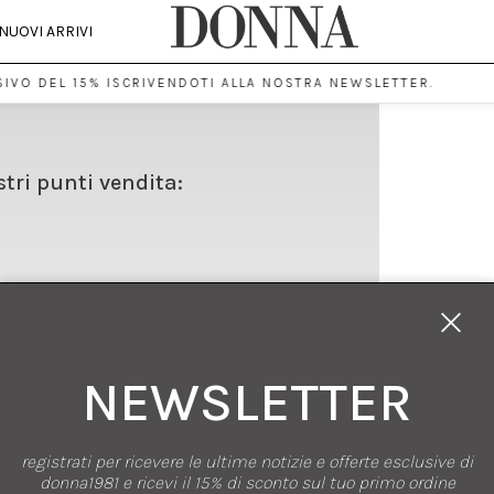
NUOVI ARRIVI
IVO DEL 15% ISCRIVENDOTI ALLA NOSTRA NEWSLETTER.
stri punti vendita:
NEWSLETTER
registrati per ricevere le ultime notizie e offerte esclusive di
SHOPPING
donna1981 e ricevi il 15% di sconto sul tuo primo ordine