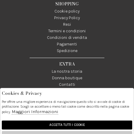
SHOPPING
Cookie policy
Privacy Policy
Resi
Termini e condizioni
Condizioni di vendita
Pagamenti
Spedizione
EXTRA
La nostra storia
Donna boutique
Contatti
Cookies & Privacy
Telefono:
Whatsapp:
Contatti:
Per offrire una migliore esperienza di navigazione questo sito si avvale di cookie di
089237858
3338855601
info@donna1981.it
profilazione. Scegli se accettare o meno tali cookie come descritto nella pagina cookie
Maggiori Informazioni
policy.
Facebook
Instagram
Pinterest
Linkedin
ACCETTA TUTTI I COOKIE