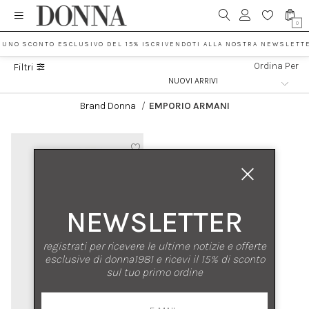
0
I UNO SCONTO ESCLUSIVO DEL 15% ISCRIVENDOTI ALLA NOSTRA NEWSLETT
Ordina Per
Filtri
Brand Donna
/
EMPORIO ARMANI
NEWSLETTER
registrati per ricevere le ultime notizie e offerte
esclusive di donna1981 e ricevi il 15% di sconto
sul tuo primo ordine
nuovi arrivi
saldi