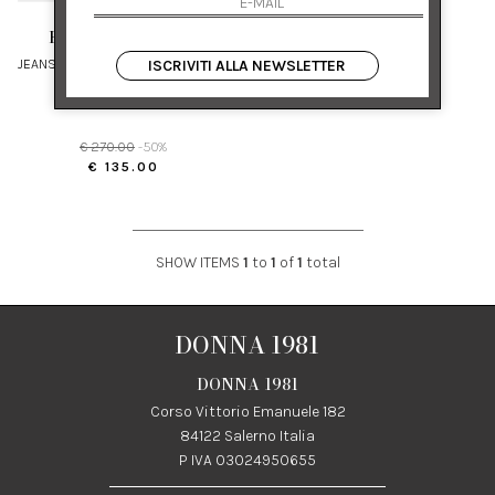
EMPORIO ARMANI
JEANS PALAZZO IN DENIM EFFETTO
ISCRIVITI ALLA NEWSLETTER
USED
28 31 32 33
€ 270.00
-50%
€ 135.00
SHOW ITEMS
1
to
1
of
1
total
DONNA 1981
DONNA 1981
Corso Vittorio Emanuele 182
84122 Salerno Italia
P IVA 03024950655