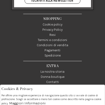
ISCRIVITI ALLA NEWSLETTER
84122 Salerno Italia
P IVA 03024950655
SHOPPING
Cookie policy
Privacy Policy
Resi
Termini e condizioni
Condizioni di vendita
Pagamenti
Spedizione
EXTRA
La nostra storia
Donna boutique
Contatti
Cookies & Privacy
Telefono:
Whatsapp:
Contatti:
Per offrire una migliore esperienza di navigazione questo sito si avvale di cookie di
089237858
3338855601
info@donna1981.it
profilazione. Scegli se accettare o meno tali cookie come descritto nella pagina cookie
Maggiori Informazioni
policy.