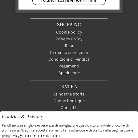
ISCRIVITI ALLA NEWSLETTER
84122 Salerno Italia
P IVA 03024950655
SHOPPING
Cookie policy
Privacy Policy
Resi
Termini e condizioni
Condizioni di vendita
Pagamenti
Spedizione
EXTRA
La nostra storia
Donna boutique
Contatti
Cookies & Privacy
Telefono:
Whatsapp:
Contatti:
Per offrire una migliore esperienza di navigazione questo sito si avvale di cookie di
089237858
3338855601
info@donna1981.it
profilazione. Scegli se accettare o meno tali cookie come descritto nella pagina cookie
Maggiori Informazioni
policy.