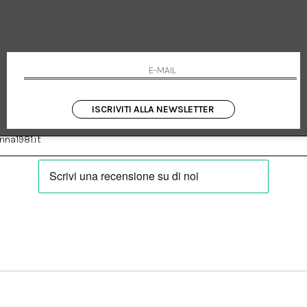
 Emanuele 182
Cookie policy
talia
Privacy Policy
0655
Resi
Termini e condizioni
Condizioni di vendita
Pagamenti
Spedizione
ISCRIVITI ALLA NEWSLETTER
:
Facebook
Instagram
na1981.it