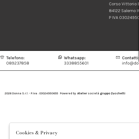
Corso Vittorio
84122 Salerno I
P IVA 0302495
Telefono:
Whatsapp:
Contatti
089237858
3338855601
info@don
2026 Donna S.r.l. - P.iva : 03024950655 Powered by
Atelier
società
gruppo Zucchetti
Cookies & Privacy