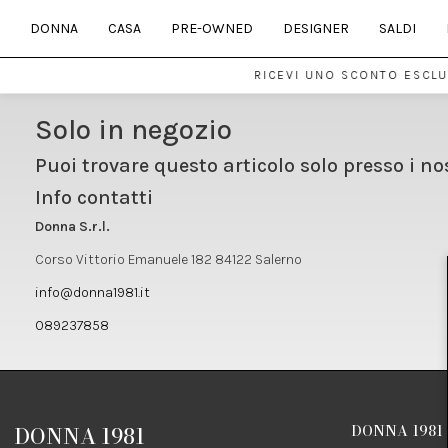
DONNA
CASA
PRE-OWNED
DESIGNER
SALDI
RICEVI UNO SCONTO ESCLUS
Solo in negozio
Puoi trovare questo articolo solo presso i no
Info contatti
Donna S.r.l.
Corso Vittorio Emanuele 182 84122 Salerno
info@donna1981.it
089237858
DONNA 1981
DONNA 1981