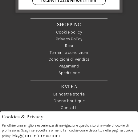
ISCRIVITI ALLA NEWSLETTER
84122 Salerno Italia
P IVA 03024950655
SHOPPING
Cookie policy
Privacy Policy
Resi
Termini e condizioni
Condizioni di vendita
Pagamenti
Spedizione
EXTRA
La nostra storia
Donna boutique
Contatti
Cookies & Privacy
Telefono:
Whatsapp:
Contatti:
Per offrire una migliore esperienza di navigazione questo sito si avvale di cookie di
089237858
3338855601
info@donna1981.it
profilazione. Scegli se accettare o meno tali cookie come descritto nella pagina cookie
Maggiori Informazioni
policy.