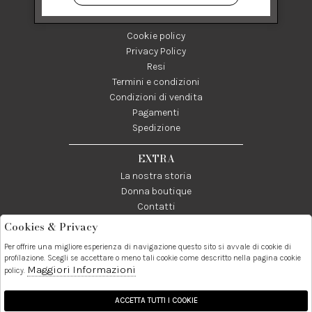
SHOPPING
Cookie policy
Privacy Policy
Resi
Termini e condizioni
Condizioni di vendita
Pagamenti
Spedizione
EXTRA
La nostra storia
Donna boutique
Contatti
Cookies & Privacy
Telefono:
Whatsapp:
Contatti:
Per offrire una migliore esperienza di navigazione questo sito si avvale di cookie di
089237858
3338855601
info@donna1981.it
profilazione. Scegli se accettare o meno tali cookie come descritto nella pagina cookie
Maggiori Informazioni
policy.
Facebook
Instagram
Pinterest
Linkedin
ACCETTA TUTTI I COOKIE