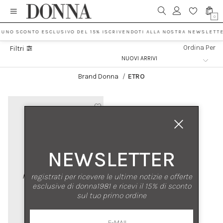
0
 UNO SCONTO ESCLUSIVO DEL 15% ISCRIVENDOTI ALLA NOSTRA NEWSLETTE
Ordina Per
Filtri
Brand Donna
/
ETRO
NEWSLETTER
registrati per ricevere le ultime notizie e offerte
esclusive di donna1981 e ricevi il 15% di sconto
sul tuo primo ordine
nuovi arrivi