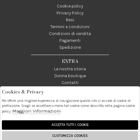
Cookie policy
Privacy Policy
Resi
Termini e condizioni
Condizioni di vendita
Pagamenti
Spedizione
EXTRA
La nostra storia
Donna boutique
Contatti
Cookies & Privacy
Telefono:
Whatsapp:
Contatti:
Per offrire una migliore esperienza di navigazione questo sito si avvale di cookie di
089237858
3338855601
info@donna1981.it
profilazione. Scegli se accettare o meno tali cookie come descritto nella pagina cookie
Maggiori Informazioni
policy.
Facebook
Instagram
Pinterest
Linkedin
ACCETTA TUTTI I COOKIE
CUSTOMIZZA COOKIES