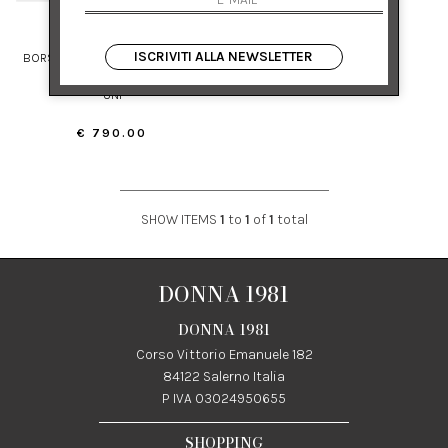
ETRO
ISCRIVITI ALLA NEWSLETTER
BORSA HOBO ESSENTIAL MEDIA
PAISLEY
UNI
€ 790.00
SHOW ITEMS
1
to
1
of
1
total
DONNA 1981
DONNA 1981
Corso Vittorio Emanuele 182
84122 Salerno Italia
P IVA 03024950655
SHOPPING