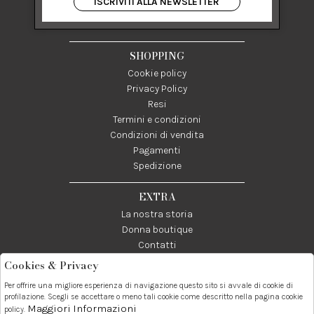
ISCRIVITI ALLA NEWSLETTER
84122 Salerno Italia
P IVA 03024950655
SHOPPING
Cookie policy
Privacy Policy
Resi
Termini e condizioni
Condizioni di vendita
Pagamenti
Spedizione
EXTRA
La nostra storia
Donna boutique
Contatti
Cookies & Privacy
Telefono:
Whatsapp:
Contatti:
Per offrire una migliore esperienza di navigazione questo sito si avvale di cookie di
089237858
3338855601
info@donna1981.it
profilazione. Scegli se accettare o meno tali cookie come descritto nella pagina cookie
Maggiori Informazioni
policy.