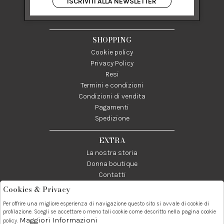
ISCRIVITI ALLA NEWSLETTER
84122 Salerno Italia
P IVA 03024950655
SHOPPING
Cookie policy
Privacy Policy
Resi
Termini e condizioni
Condizioni di vendita
Pagamenti
Spedizione
EXTRA
La nostra storia
Donna boutique
Contatti
Cookies & Privacy
Telefono:
Whatsapp:
Contatti:
Per offrire una migliore esperienza di navigazione questo sito si avvale di cookie di
089237858
3338855601
info@donna1981.it
profilazione. Scegli se accettare o meno tali cookie come descritto nella pagina cookie
Maggiori Informazioni
policy.