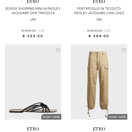
ETRO
ETRO
BORSA SHOPPING MINI IN PAISLEY
PORTAFOGLIO IN TESSUTO
JACQUARD CON TRACOLLA
PAISLEY JACQUARD CON LOGO
RIMOVIBILE
RICAMATO
UNI
UNI
€ 750.00
-30%
€ 420.00
-30%
€ 525.00
€ 294.00
nuovi arrivi
saldi
nuovi arrivi
saldi
ETRO
ETRO