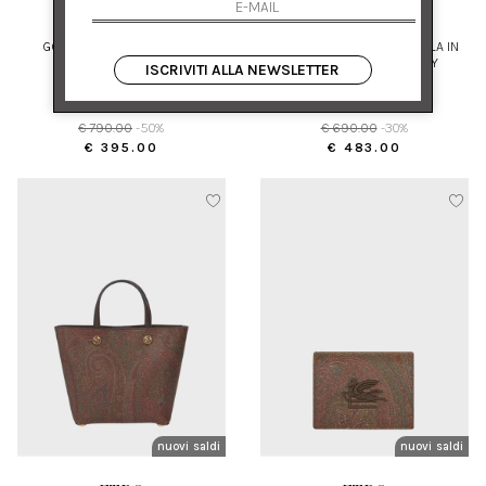
ETRO
ETRO
GONNA MINI A VITA ALTA IN
BORSA A TRACOLLA PICCOLA IN
COTONE CON STAMPA
TELA JACQUARD PAISLEY
ISCRIVITI ALLA NEWSLETTER
42
UNI
€ 790.00
-50%
€ 690.00
-30%
€ 395.00
€ 483.00
nuovi arrivi
saldi
nuovi arrivi
saldi