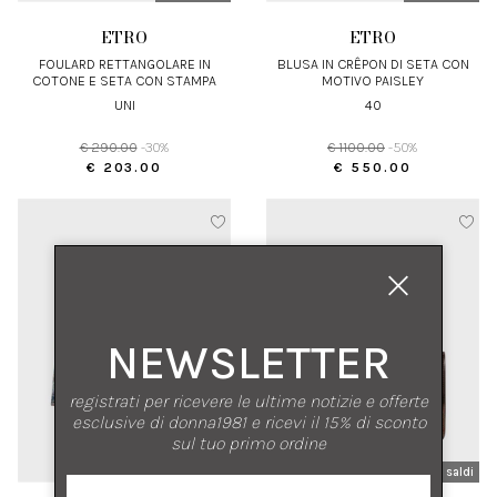
ETRO
ETRO
FOULARD RETTANGOLARE IN
BLUSA IN CRÊPON DI SETA CON
COTONE E SETA CON STAMPA
MOTIVO PAISLEY
UNI
40
€ 290.00
-30%
€ 1100.00
-50%
€ 203.00
€ 550.00
NEWSLETTER
registrati per ricevere le ultime notizie e offerte
esclusive di donna1981 e ricevi il 15% di sconto
sul tuo primo ordine
nuovi arrivi
saldi
nuovi arrivi
saldi