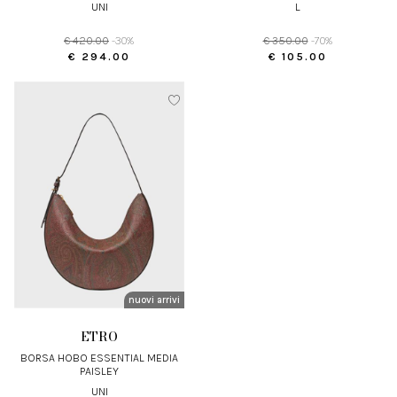
DETTAGLIO IN PELLE
UNI
L
€ 420.00
-30%
€ 350.00
-70%
€ 294.00
€ 105.00
nuovi arrivi
ETRO
BORSA HOBO ESSENTIAL MEDIA
PAISLEY
UNI