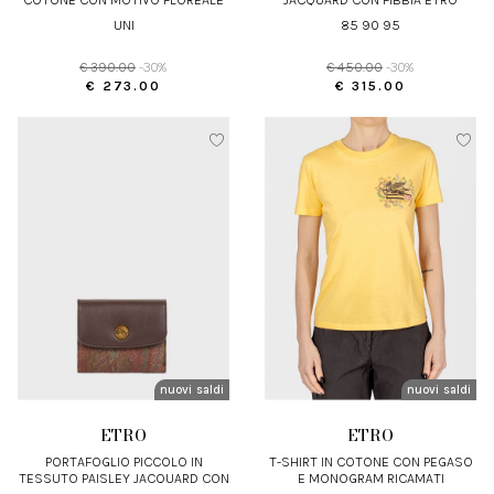
UNI
85 90 95
€ 390.00
-30%
€ 450.00
-30%
€ 273.00
€ 315.00
nuovi arrivi
saldi
nuovi arrivi
saldi
ETRO
ETRO
PORTAFOGLIO PICCOLO IN
T-SHIRT IN COTONE CON PEGASO
TESSUTO PAISLEY JACQUARD CON
E MONOGRAM RICAMATI