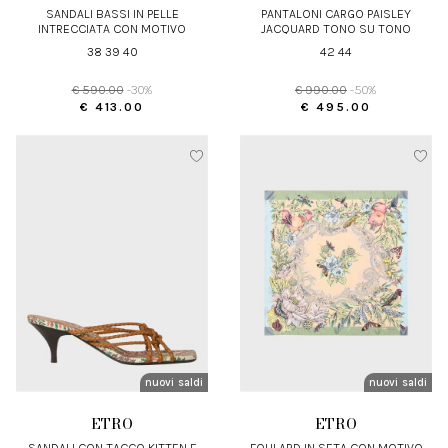
SANDALI BASSI IN PELLE
PANTALONI CARGO PAISLEY
INTRECCIATA CON MOTIVO
JACQUARD TONO SU TONO
PAISLEY
38 39 40
42 44
€ 590.00
-30%
€ 990.00
-50%
€ 413.00
€ 495.00
nuovi arrivi
saldi
nuovi arrivi
saldi
ETRO
ETRO
SANDALI CON TACCO KITTEN E
FOULARD IN SETA CON MOTIVO