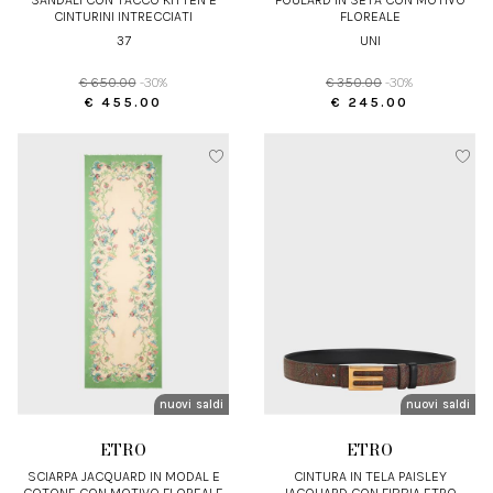
CINTURINI INTRECCIATI
FLOREALE
37
UNI
€ 650.00
-30%
€ 350.00
-30%
€ 455.00
€ 245.00
nuovi arrivi
saldi
nuovi arrivi
saldi
ETRO
ETRO
SCIARPA JACQUARD IN MODAL E
CINTURA IN TELA PAISLEY
COTONE CON MOTIVO FLOREALE
JACQUARD CON FIBBIA ETRO