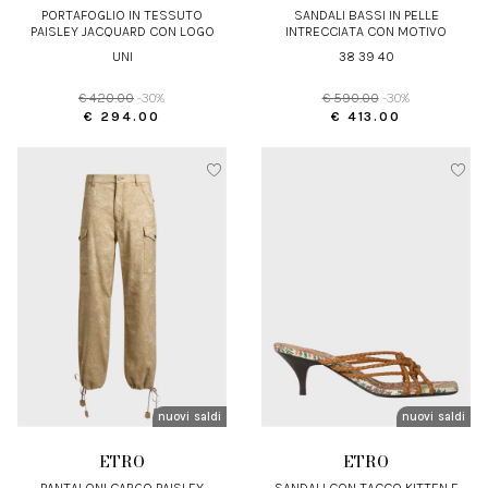
PORTAFOGLIO IN TESSUTO
SANDALI BASSI IN PELLE
PAISLEY JACQUARD CON LOGO
INTRECCIATA CON MOTIVO
RICAMATO
PAISLEY
UNI
38 39 40
€ 420.00
-30%
€ 590.00
-30%
€ 294.00
€ 413.00
nuovi arrivi
saldi
nuovi arrivi
saldi
ETRO
ETRO
PANTALONI CARGO PAISLEY
SANDALI CON TACCO KITTEN E