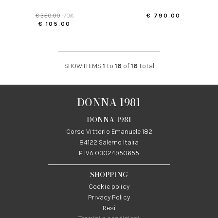
€ 350.00
-70%
€ 790.00
€ 105.00
SHOW ITEMS
1
to
16
of
16
total
DONNA 1981
DONNA 1981
Corso Vittorio Emanuele 182
84122 Salerno Italia
P IVA 03024950655
SHOPPING
Cookie policy
Privacy Policy
Resi