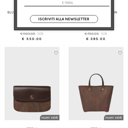
ETRO
ETRO
BLUSA IN CRÊPON DI SETA CON
GONNA MINI A VITA ALTA IN
MOTIVO PAISLEY
COTONE CON STAMPA
ISCRIVITI ALLA NEWSLETTER
40
42
€ 1100.00
-50%
€ 790.00
-50%
€ 550.00
€ 395.00
nuovi arrivi
saldi
nuovi arrivi
saldi