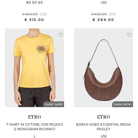
DETTAGLIO IN PELLE
85 90 95
UNI
€ 450.00
-30%
€ 420.00
-30%
€ 315.00
€ 294.00
nuovi arrivi
saldi
nuovi arrivi
ETRO
ETRO
T-SHIRT IN COTONE CON PEGASO
BORSA HOBO ESSENTIAL MEDIA
E MONOGRAM RICAMATI
PAISLEY
L
UNI