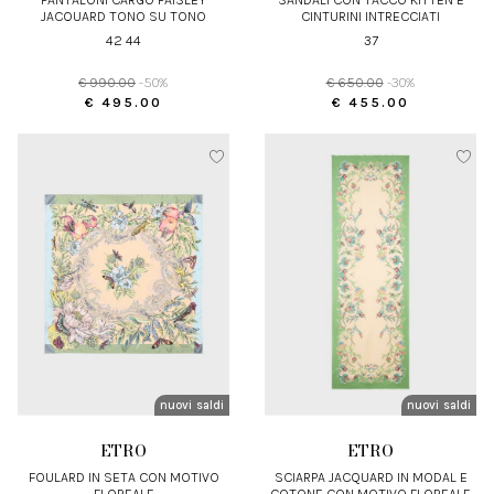
JACQUARD TONO SU TONO
CINTURINI INTRECCIATI
42 44
37
€ 990.00
-50%
€ 650.00
-30%
€ 495.00
€ 455.00
nuovi arrivi
saldi
nuovi arrivi
saldi
ETRO
ETRO
FOULARD IN SETA CON MOTIVO
SCIARPA JACQUARD IN MODAL E
FLOREALE
COTONE CON MOTIVO FLOREALE