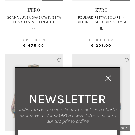
ETRO
ETRO
GONNA LUNGA SVASATA IN SETA
FOULARD RETTANGOLARE IN
CON STAMPA FLOREALE E
COTONE E SETA CON STAMPA
DETTAGLI PAISLEY
44
UNI
€ 950.00
-50%
€ 290.00
-30%
€ 475.00
€ 203.00
NEWSLETTER
registrati per ricevere le ultime notizie e offerte
esclusive di donna1981 e ricevi il 15% di sconto
sul tuo primo ordine
nuovi arrivi
saldi
nuovi arrivi
saldi