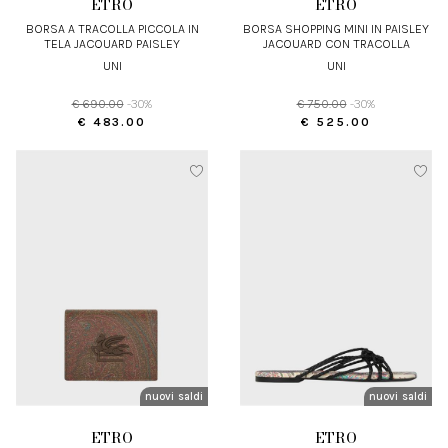
ETRO
ETRO
BORSA A TRACOLLA PICCOLA IN
BORSA SHOPPING MINI IN PAISLEY
TELA JACQUARD PAISLEY
JACQUARD CON TRACOLLA
RIMOVIBILE
UNI
UNI
€ 690.00
-30%
€ 750.00
-30%
€ 483.00
€ 525.00
nuovi arrivi
saldi
nuovi arrivi
saldi
ETRO
ETRO