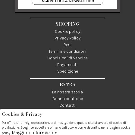
ISCRIVITI ALLA NEWSLETTER
84122 Salerno Italia
P IVA 03024950655
SHOPPING
Cookie policy
Privacy Policy
Resi
Termini e condizioni
Condizioni di vendita
Pagamenti
Spedizione
EXTRA
La nostra storia
Donna boutique
Contatti
Cookies & Privacy
Telefono:
Whatsapp:
Contatti:
Per offrire una migliore esperienza di navigazione questo sito si avvale di cookie di
089237858
3338855601
info@donna1981.it
profilazione. Scegli se accettare o meno tali cookie come descritto nella pagina cookie
Maggiori Informazioni
policy.