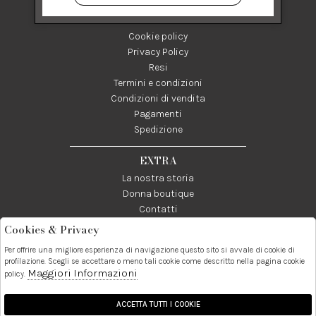
SHOPPING
Cookie policy
Privacy Policy
Resi
Termini e condizioni
Condizioni di vendita
Pagamenti
Spedizione
EXTRA
La nostra storia
Donna boutique
Contatti
Cookies & Privacy
Telefono:
Whatsapp:
Contatti:
Per offrire una migliore esperienza di navigazione questo sito si avvale di cookie di
089237858
3338855601
info@donna1981.it
profilazione. Scegli se accettare o meno tali cookie come descritto nella pagina cookie
Maggiori Informazioni
policy.
Facebook
Instagram
Pinterest
Linkedin
ACCETTA TUTTI I COOKIE