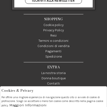
ISCRIVITI ALLA NEWSLETTER
84122 Salerno Italia
P IVA 03024950655
SHOPPING
Cookie policy
Privacy Policy
Resi
Termini e condizioni
Condizioni di vendita
Pagamenti
Spedizione
EXTRA
La nostra storia
Donna boutique
Contatti
Cookies & Privacy
Telefono:
Whatsapp:
Contatti:
Per offrire una migliore esperienza di navigazione questo sito si avvale di cookie di
089237858
3338855601
info@donna1981.it
profilazione. Scegli se accettare o meno tali cookie come descritto nella pagina cookie
Maggiori Informazioni
policy.