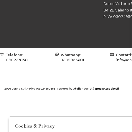
Corso Vittorio
84122 Salerno I
P IVA 0302495
Telefono:
Whatsapp:
Contatti
089237858
3338855601
info@don
2026 Donna S.r.l. - P.iva : 03024950655 Powered by
Atelier
società
gruppo Zucchetti
Cookies & Privacy