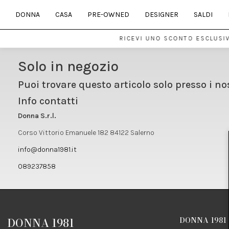
DONNA
CASA
PRE-OWNED
DESIGNER
SALDI
RICEVI UNO SCONTO ESCLUSIV
Solo in negozio
Puoi trovare questo articolo solo presso i no
Info contatti
Donna S.r.l.
Corso Vittorio Emanuele 182 84122 Salerno
info@donna1981.it
089237858
DONNA 1981
DONNA 1981