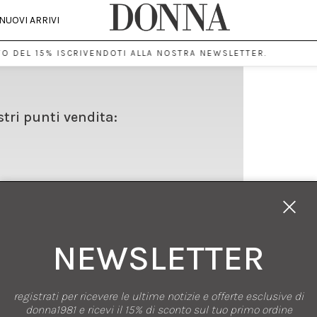
NUOVI ARRIVI
O DEL 15% ISCRIVENDOTI ALLA NOSTRA NEWSLETTER.
stri punti vendita:
NEWSLETTER
registrati per ricevere le ultime notizie e offerte esclusive di
SHOPPING
donna1981 e ricevi il 15% di sconto sul tuo primo ordine