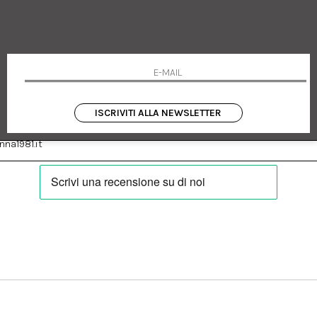
 Emanuele 182
Cookie policy
talia
Privacy Policy
0655
Resi
Termini e condizioni
Condizioni di vendita
Pagamenti
Spedizione
ISCRIVITI ALLA NEWSLETTER
:
Facebook
Instagram
na1981.it