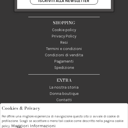
ISCRIVITI ALLA NEWSLETTER
84122 Salerno Italia
P IVA 03024950655
SHOPPING
Cookie policy
Privacy Policy
Resi
Termini e condizioni
Condizioni di vendita
Pagamenti
Spedizione
EXTRA
La nostra storia
Donna boutique
Contatti
Cookies & Privacy
Telefono:
Whatsapp:
Contatti:
Per offrire una migliore esperienza di navigazione questo sito si avvale di cookie di
089237858
3338855601
info@donna1981.it
profilazione. Scegli se accettare o meno tali cookie come descritto nella pagina cookie
Maggiori Informazioni
policy.